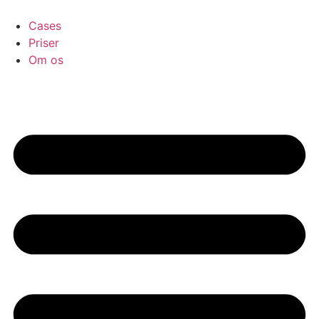
Videre
til
Cases
indhold
Priser
Om os